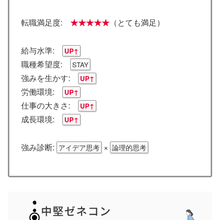
転職満足度:
★★★★★
（とても満足）
給与水準:
UP↑
職種希望度:
STAY
強みを生かす:
UP↑
労働環境:
UP↑
仕事の大きさ:
UP↑
成長環境:
UP↑
強み診断:
×
アイデア思考
論理的思考