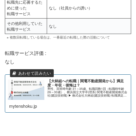
転職先に応募するた
めに使った
なし（社員からの誘い）
転職サービス
その他利用していた
なし
転職サービス
※ 複数回転職している場合は、一番最近の転職した際の活動について
転職サービス評価 :
なし
【大林組への転職｜関電不動産開発から】満足
度・年収・後悔は？
男性、回答時年齢 31～35歳、転職回数1回（転職時年齢
26～30歳）、横浜国立大学卒(理系) 関電不動産開発株式会
社(建設技術職) ▶ 株式会社大林組(建設技術職) 転職満足
度: ★★★★☆（満足） 賃金カーブ: UP↑職種希望度:
U...
mytenshoku.jp