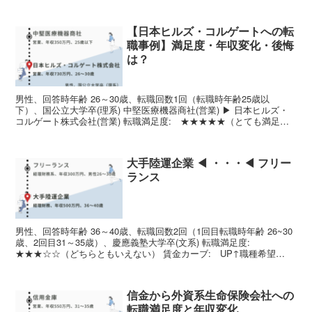
グ合同会社(コンサルタント)...
【日本ヒルズ・コルゲートへの転
職事例】満足度・年収変化・後悔
は？
男性、回答時年齢 26～30歳、転職回数1回（転職時年齢25歳以
下）、国公立大学卒(理系) 中堅医療機器商社(営業) ▶ 日本ヒルズ・
コルゲート株式会社(営業) 転職満足度: ★★★★★（とても満足）
給与水準: UP職種希望度: UP強み...
大手陸運企業 ◀ ・・・◀ フリー
ランス
男性、回答時年齢 36～40歳、転職回数2回（1回目転職時年齢 26~30
歳、2回目31～35歳）、慶應義塾大学卒(文系) 転職満足度:
★★★☆☆（どちらともいえない） 賃金カーブ: UP↑職種希望
度: UP↑強みを生かす: STAY労働...
信金から外資系生命保険会社への
転職満足度と年収変化