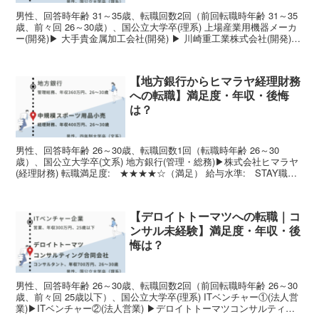
男性、回答時年齢 31～35歳、転職回数2回（前回転職時年齢 31～35
歳、前々回 26～30歳）、国公立大学卒(理系) 上場産業用機器メーカ
ー(開発)▶ 大手貴金属加工会社(開発) ▶ 川崎重工業株式会社(開発)
転職満足度: ★★★★☆...
【地方銀行からヒマラヤ経理財務
への転職】満足度・年収・後悔
は？
男性、回答時年齢 26～30歳、転職回数1回（転職時年齢 26～30
歳）、国公立大学卒(文系) 地方銀行(管理・総務)▶株式会社ヒマラヤ
(経理財務) 転職満足度: ★★★★☆（満足） 給与水準: STAY職種
希望度: UP↑強みを生かす: ...
【デロイトトーマツへの転職｜コ
ンサル未経験】満足度・年収・後
悔は？
男性、回答時年齢 26～30歳、転職回数2回（前回転職時年齢 26～30
歳、前々回 25歳以下）、国公立大学卒(理系) ITベンチャー①(法人営
業)▶ITベンチャー②(法人営業) ▶デロイトトーマツコンサルティン