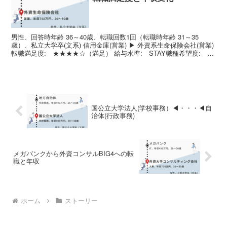
男性、回答時年齢 36～40歳、転職回数1回（転職時年齢 31～35
歳）、私立大学卒(文系) 信用金庫(営業) ▶ 外資系生命保険会社(営業)
転職満足度: ★★★★☆（満足） 給与水準: STAY職種希望度:
UP↑強みを生かす: UP↑...
国公立大学法人(学校事務）◀・・・◀自
治体(行政事務)
メガバンクから外資コンサルBIG4への転
職と年収
ホーム
ストーリー