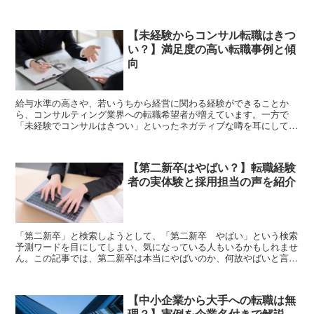
行、信用金庫などの金融機関を取り巻くビジネス環境は厳し...
【未経験からコンサル転職はきつ
い？】満足度の高い転職事例と傾
向
給与水準の高さや、若いうちから経営に関わる経験ができることか
ら、コンサルティング業界への転職希望者が増えています。一方で
「未経験でコンサルはきつい」といったネガティブな噂を耳にして不
安になっている転職希望者もいるのではないでしょうか。この記...
【第二新卒はやばい？】転職経験
者の実体験と採用担当の声を紹介
「第二新卒」と検索しようとして、「第二新卒 やばい」という検索
予測ワードを目にしてしまい、気になっている人もいるかもしれませ
ん。この記事では、第二新卒は本当にやばいのか、何故やばいと言わ
れるのかを解説しつつ、転職経験者の実体験と企業の採用担...
【中小企業から大手への転職は無
理？】実例を企業名付きで解説