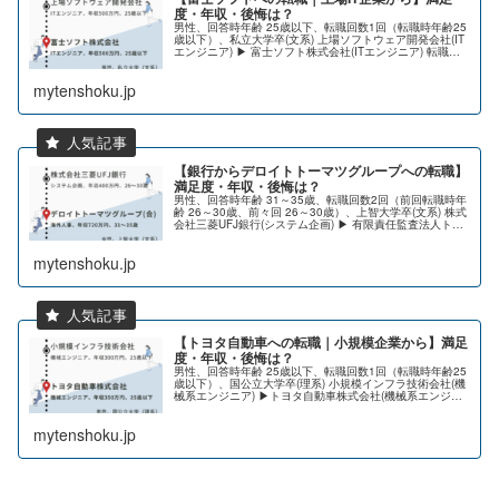
度・年収・後悔は？
男性、回答時年齢 25歳以下、転職回数1回（転職時年齢25
歳以下）、私立大学卒(文系) 上場ソフトウェア開発会社(IT
エンジニア) ▶ 富士ソフト株式会社(ITエンジニア) 転職満
足度: ★★★★★（とても満足） 給与水準: UP↑職種希
望...
mytenshoku.jp
【銀行からデロイトトーマツグループへの転職】
満足度・年収・後悔は？
男性、回答時年齢 31～35歳、転職回数2回（前回転職時年
齢 26～30歳、前々回 26～30歳）、上智大学卒(文系) 株式
会社三菱UFJ銀行(システム企画) ▶ 有限責任監査法人トー
マツ(コンサルタント) ▶ デロイトトーマツグループ合同...
mytenshoku.jp
【トヨタ自動車への転職｜小規模企業から】満足
度・年収・後悔は？
男性、回答時年齢 25歳以下、転職回数1回（転職時年齢25
歳以下）、国公立大学卒(理系) 小規模インフラ技術会社(機
械系エンジニア) ▶トヨタ自動車株式会社(機械系エンジニ
ア) 転職満足度: ★★★★★（とても満足） 給与水準:
Stay職...
mytenshoku.jp