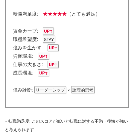
転職満足度:
★★★★★
（とても満足）
賃金カーブ:
UP↑
職種希望度:
STAY
強みを生かす:
UP↑
労働環境:
UP↑
仕事の大きさ:
UP↑
成長環境:
UP↑
強み診断:
×
リーダーシップ
論理的思考
※ 転職満足度: このスコアが低いと転職に対する不満・後悔が強い
と考えられます