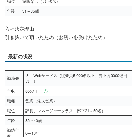
職位
役職なし（部下0名）
年齢
31～35歳
入社決定理由:
引き抜いて頂いたため（お誘いを受けたため）
最新の状況
大手Webサービス（従業員5,000名以上、売上高3000億円
勤務先
以上）
年収
850万円
①
職種
営業（法人営業）
職位
課長、マネージャークラス（部下31～50名）
年齢
36～40歳
勤続年
6～10年
数