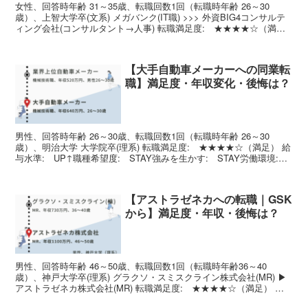
女性、回答時年齢 31～35歳、転職回数1回（転職時年齢 26～30
歳）、上智大学卒(文系) メガバンク(IT職) >>> 外資BIG4コンサルテ
ィング会社(コンサルタント→人事) 転職満足度: ★★★★☆（満
足） 給与水準: UP↑職種希...
【大手自動車メーカーへの同業転
職】満足度・年収変化・後悔は？
男性、回答時年齢 26～30歳、転職回数1回（転職時年齢 26～30
歳）、明治大学 大学院卒(理系) 転職満足度: ★★★★☆（満足） 給
与水準: UP↑職種希望度: STAY強みを生かす: STAY労働環境:
UP↑仕事の大きさ: UP↑...
【アストラゼネカへの転職｜GSK
から】満足度・年収・後悔は？
男性、回答時年齢 46～50歳、転職回数1回（転職時年齢36～40
歳）、神戸大学卒(理系) グラクソ・スミスクライン株式会社(MR) ▶
アストラゼネカ株式会社(MR) 転職満足度: ★★★★☆（満足） 給
与水準: UP↑職種希望度: UP...