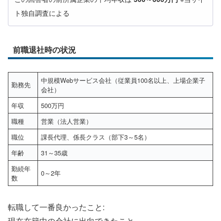
ト独自調査による
前職退社時の状況
中規模Webサービス会社（従業員100名以上、上場企業子
勤務先
会社）
年収
500万円
職種
営業（法人営業）
職位
課長代理、係長クラス（部下3～5名）
年齢
31～35歳
勤続年
0～2年
数
転職して一番良かったこと:
現在在籍中の会社に出向できたこと