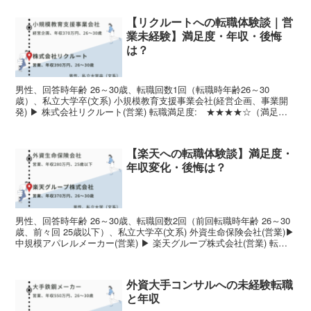
【リクルートへの転職体験談｜営
業未経験】満足度・年収・後悔
は？
男性、回答時年齢 26～30歳、転職回数1回（転職時年齢26～30
歳）、私立大学卒(文系) 小規模教育支援事業会社(経営企画、事業開
発) ▶ 株式会社リクルート(営業) 転職満足度: ★★★★☆（満足）
給与水準: Stay職種希望度: U...
【楽天への転職体験談】満足度・
年収変化・後悔は？
男性、回答時年齢 26～30歳、転職回数2回（前回転職時年齢 26～30
歳、前々回 25歳以下）、私立大学卒(文系) 外資生命保険会社(営業)▶
中規模アパレルメーカー(営業) ▶ 楽天グループ株式会社(営業) 転職
満足度: ★★★☆☆（ど...
外資大手コンサルへの未経験転職
と年収