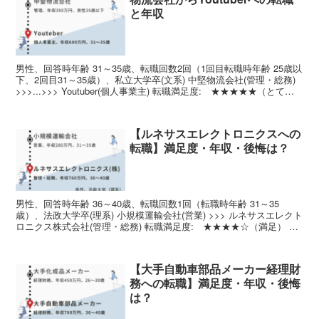
と年収
男性、回答時年齢 31～35歳、転職回数2回（1回目転職時年齢 25歳以
下、2回目31～35歳）、私立大学卒(文系) 中堅物流会社(管理・総務)
>>>...>>> Youtuber(個人事業主) 転職満足度: ★★★★★（とても
満足） 賃...
【ルネサスエレクトロニクスへの
転職】満足度・年収・後悔は？
男性、回答時年齢 36～40歳、転職回数1回（転職時年齢 31～35
歳）、法政大学卒(理系) 小規模運輸会社(営業) >>> ルネサスエレクト
ロニクス株式会社(管理・総務) 転職満足度: ★★★★☆（満足） 給
与水準: UP↑職種希望度: ...
【大手自動車部品メーカー経理財
務への転職】満足度・年収・後悔
は？