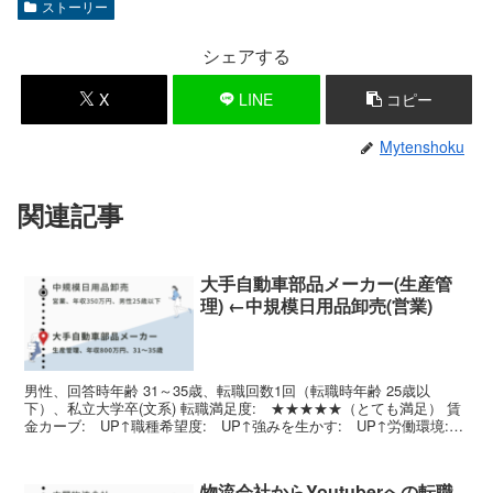
ストーリー
シェアする
X
LINE
コピー
Mytenshoku
関連記事
大手自動車部品メーカー(生産管
理) ←中規模日用品卸売(営業)
男性、回答時年齢 31～35歳、転職回数1回（転職時年齢 25歳以
下）、私立大学卒(文系) 転職満足度: ★★★★★（とても満足） 賃
金カーブ: UP↑職種希望度: UP↑強みを生かす: UP↑労働環境:
STAY仕事の大きさ: UP↑成長...
物流会社からYoutuberへの転職