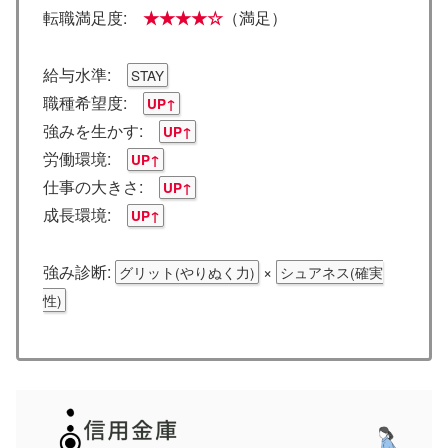
転職満足度:
★★★★☆
（満足）
給与水準:
STAY
職種希望度:
UP↑
強みを生かす:
UP↑
労働環境:
UP↑
仕事の大きさ:
UP↑
成長環境:
UP↑
強み診断:
×
グリット(やりぬく力)
シュアネス(確実
性)