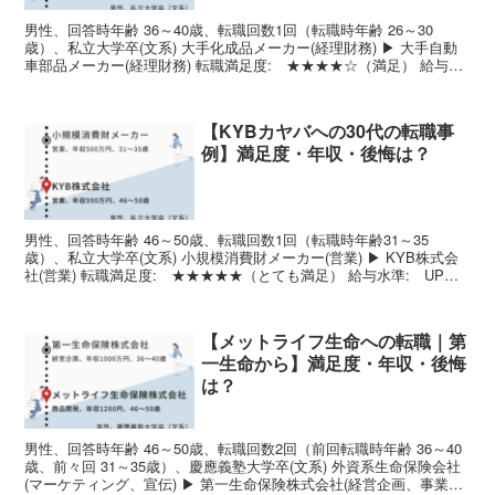
男性、回答時年齢 36～40歳、転職回数1回（転職時年齢 26～30
歳）、私立大学卒(文系) 大手化成品メーカー(経理財務) ▶ 大手自動
車部品メーカー(経理財務) 転職満足度: ★★★★☆（満足） 給与水
準: STAY職種希望度: STA...
【KYBカヤバへの30代の転職事
例】満足度・年収・後悔は？
男性、回答時年齢 46～50歳、転職回数1回（転職時年齢31～35
歳）、私立大学卒(文系) 小規模消費財メーカー(営業) ▶ KYB株式会
社(営業) 転職満足度: ★★★★★（とても満足） 給与水準: UP職
種希望度: STAY強みを生かす...
【メットライフ生命への転職｜第
一生命から】満足度・年収・後悔
は？
男性、回答時年齢 46～50歳、転職回数2回（前回転職時年齢 36～40
歳、前々回 31～35歳）、慶應義塾大学卒(文系) 外資系生命保険会社
(マーケティング、宣伝) ▶ 第一生命保険株式会社(経営企画、事業開