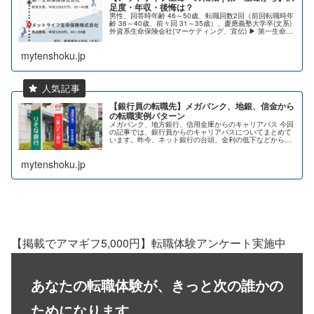
足度・年収・後悔は？
男性、回答時年齢 46～50歳、転職回数2回（前回転職時年
齢 36～40歳、前々回 31～35歳）、慶應義塾大学卒(文系)
外資系生命保険会社(マーケティング、宣伝) ▶ 第一生命保
険株式会社(経営企画、事業開発) ▶ メットライフ生命保
険...
mytenshoku.jp
【銀行員の転職先】メガバンク、地銀、信金から
の転職実例パターン
メガバンク、地方銀行、信用金庫からのキャリアパス 今回
の記事では、銀行員からのキャリアパスについてまとめて
います。昨今、ネット銀行の台頭、金利の低下などから従
来からあるメガバンク、地方銀行、信用金庫などの金融機
関を取り巻くビジネス環境は厳し...
mytenshoku.jp
【掲載でアマギフ5,000円】転職体験アンケート実施中
あなたの転職体験が、きっと次の誰かの
ためになります。