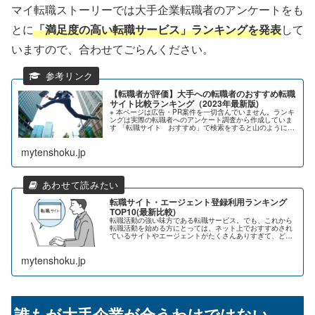
マイ転職ストーリーでは大手企業転職者のアンケートをも
とに
「満足度の高い転職サービス」ランキングを発表
して
いますので、合わせてごらんください。
【転職者が評価】大手への転職者のおすすめ転職
サイト比較ランキング（2023年最新版)
※ 本ページは広告・PR案件を一切含んでいません。ランキ
ングは実際の転職者へのアンケート調査から作成していま
す 「転職サイト おすすめ」で検索をすると山のように出
てくる比較サイトやランキングサイトを見ても、成果報酬
型広告(アフィリエイト)の...
mytenshoku.jp
転職サイト・エージェント登録利用ランキング
TOP10(最新比較)
転職活動の強い味方である転職サービス。でも、これから
転職活動を始める方にとっては、ネット上でおすすめされ
ているサイトやエージェントがたくさんありすぎて、どれ
を利用したら良いか分かりにくいですよね。そこで今回は
23歳から44歳の正社員の方が利...
mytenshoku.jp
誰もが大手企業が合うわけではない