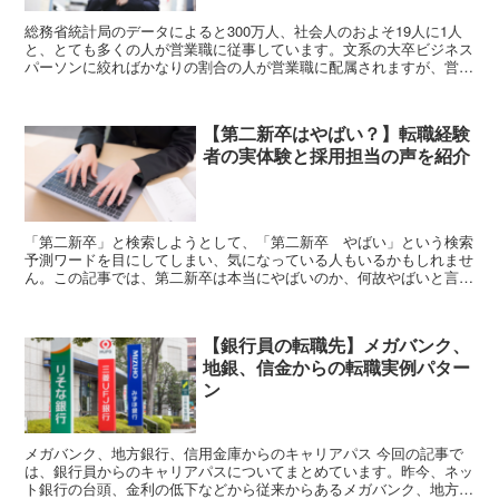
総務省統計局のデータによると300万人、社会人のおよそ19人に1人
と、とても多くの人が営業職に従事しています。文系の大卒ビジネス
パーソンに絞ればかなりの割合の人が営業職に配属されますが、営業
に求められる強みや、課せられる労働環境がやや特殊で...
【第二新卒はやばい？】転職経験
者の実体験と採用担当の声を紹介
「第二新卒」と検索しようとして、「第二新卒 やばい」という検索
予測ワードを目にしてしまい、気になっている人もいるかもしれませ
ん。この記事では、第二新卒は本当にやばいのか、何故やばいと言わ
れるのかを解説しつつ、転職経験者の実体験と企業の採用担...
【銀行員の転職先】メガバンク、
地銀、信金からの転職実例パター
ン
メガバンク、地方銀行、信用金庫からのキャリアパス 今回の記事で
は、銀行員からのキャリアパスについてまとめています。昨今、ネッ
ト銀行の台頭、金利の低下などから従来からあるメガバンク、地方銀