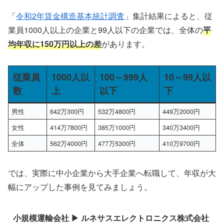
「
令和2年賃金構造基本統計調査
」集計結果によると、従
業員1000人以上の企業と99人以下の企業では、全体の
平
均年収に150万円以上の差
があります。
従業員
1000人以
100～999人
10～99人以
数
上
以下
下
男性
642万300円
532万4800円
449万2000円
女性
414万7800円
385万1000円
340万3400円
全体
562万4000円
477万5300円
410万9700円
では、実際に中小企業から大手企業へ転職して、年収が大
幅にアップした事例を見てみましょう。
小規模運輸会社 ▶ ルネサスエレクトロニクス株式会社