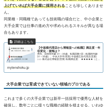
上げていれば大手企業に採用される
ことも珍しくありませ
ん。
同業種・同職種であっても技術職の場合だと、中小企業と
大手企業では仕事の進め方や求められるスキルが異なる場
合もあります。
【中規模代理店から博報堂への転職】満足度・年
収変化・後悔は？
男性、回答時年齢 31～35歳、転職回数1回（転職時年齢
31～35歳）、中央大学卒(理系) 中規模広告代理店(営業)
>>> 株式会社博報堂(営業) 転職満足度: ★★★★★（とて
も満足） 給与水準: UP↑職種希望度: STAY強みを生...
mytenshoku.jp
大手企業では育成できていない領域のプロである
これまで多くの大手企業では新卒一括採用で優秀な人材を
確保し、数年ごとに様々な職種の経験を積ませる、いわゆ