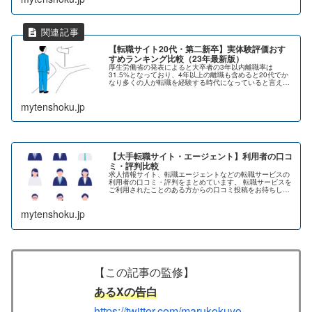
【転職サイト20代・第二新卒】実体験評価おす
すめランキング比較（23年最新版）
厚生労働省の発表によると大卒者の3年以内離職率は
31.5%となっており、4年以上の離職も含めると20代でか
なり多くの人が転職を経験する時代になっていると言えま
す。でも、「転職サイト おすすめ」で検索をすると山の
ように出てくる比較サイトやラン...
mytenshoku.jp
【大手転職サイト・エージェント】利用者の口コ
ミ・評判比較
求人情報サイト、転職エージェントなどの転職サービスの
利用者の口コミ・評判をまとめています。 転職サービスを
ご利用されたことのある方からの口コミ投稿をお待ちして
おります。各サービスの「口コミ・評判ページ」からレビ
ューをお願いします。 リクナビ...
mytenshoku.jp
【この記事の監修】
あるXの告白
https://twitter.com/marukokuyo