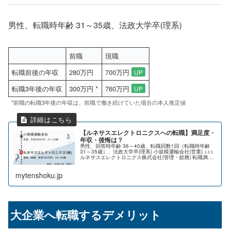
男性、転職時年齢 31～35歳、法政大学卒(理系)
前職
現職
転職前後の年収
280万円
700万円
UP
転職3年後の年収
300万円 *
760万円
UP
*前職の転職3年後の年収は、前職で働き続けていた場合の本人推定値
【ルネサスエレクトロニクスへの転職】満足度・
年収・後悔は？
男性、回答時年齢 36～40歳、転職回数1回（転職時年齢
31～35歳）、法政大学卒(理系) 小規模運輸会社(営業) >>>
ルネサスエレクトロニクス株式会社(管理・総務) 転職満足
度: ★★★★☆（満足） 給与水準: UP↑職種希望度: ...
mytenshoku.jp
大企業へ転職するデメリット