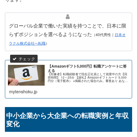
グローバル企業で働いた実績を持つことで、日本に限
らずポジションを選べるようになった
（40代男性｜
日本オ
ラクル株式会社へ転職
）
【Amazonギフト5,000円】転職アンケートに答
える
【対象者】転職経験者で現在正社員として就業中の方【回
答時間】 12～25分 【謝礼】Amazonギフトカード 5,000
円分（電子配布） ※掲載された場合のみ。審査あり あなた
の転職体験が、きっと次の誰かのためになります。 アンケ
ートに答え...
mytenshoku.jp
中小企業から大企業への転職実例と年収
変化