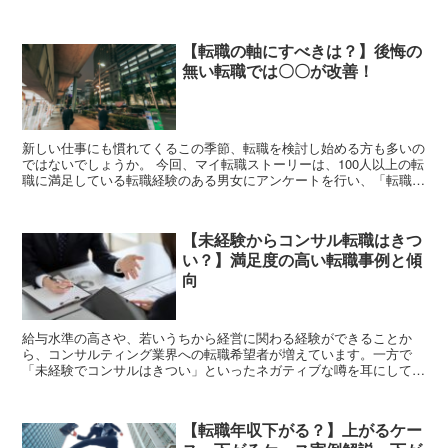
行、信用金庫などの金融機関を取り巻くビジネス環境は厳し...
【転職の軸にすべきは？】後悔の
無い転職では〇〇が改善！
新しい仕事にも慣れてくるこの季節、転職を検討し始める方も多いの
ではないでしょうか。 今回、マイ転職ストーリーは、100人以上の転
職に満足している転職経験のある男女にアンケートを行い、「転職前
と比べて改善したこと」を調査しました。 これから転...
【未経験からコンサル転職はきつ
い？】満足度の高い転職事例と傾
向
給与水準の高さや、若いうちから経営に関わる経験ができることか
ら、コンサルティング業界への転職希望者が増えています。一方で
「未経験でコンサルはきつい」といったネガティブな噂を耳にして不
安になっている転職希望者もいるのではないでしょうか。この記...
【転職年収下がる？】上がるケー