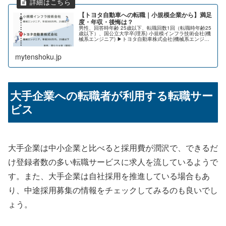
【トヨタ自動車への転職｜小規模企業から】満足
度・年収・後悔は？
男性、回答時年齢 25歳以下、転職回数1回（転職時年齢25
歳以下）、国公立大学卒(理系) 小規模インフラ技術会社(機
械系エンジニア) ▶トヨタ自動車株式会社(機械系エンジニ
ア) 転職満足度: ★★★★★（とても満足） 給与水準:
Stay職...
mytenshoku.jp
大手企業への転職者が利用する転職サー
ビス
大手企業は中小企業と比べると採用費が潤沢で、できるだ
け登録者数の多い転職サービスに求人を流しているようで
す。また、大手企業は自社採用を推進している場合もあ
り、中途採用募集の情報をチェックしてみるのも良いでし
ょう。