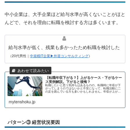
中小企業は、大手企業ほど給与水準が高くないことがほと
んどで、それを理由に転職を検討する方は多くいます。
給与水準が低く、残業も多かったため転職を検討した
（20代男性｜
中規模IT企業▶外資コンサルティング
）
【転職年収下がる？】上がるケース・下がるケー
ス実例解説。下がると後悔？
転職したいと思う気持ちはあるものの、転職時に年収が下
がってしまうのではないかと不安になって、転職活動に二
の足を踏んでいる方も多いかもしれません。年収が上がる
ケース・下がるケースについて、年収の決まり方の原則か
ら、データと実例を交えて解説しま...
mytenshoku.jp
パターン③ 経営状況要因